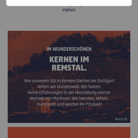
Schatten in einem ausgewogenen Verhältnis
stehen.
RABATTE
KARRIERE
KONTAKT
IM WUNDERSCHÖNEN
KERNEN IM
REMSTAL.
Von unserem Sitz in Kernen-Stetten bei Stuttgart
liefern wir bundesweit. Wir haben
beste
Erfahrungen in der Herstellung und im
Vertrieb von Markisen. Wir beraten, liefern,
montieren und warten Ihr Produkt!
BILD © DG