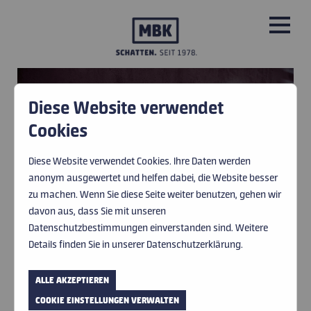
Diese Website verwendet
PRODUKTE
Cookies
45 JAHRE ERFAHRUNG.
WIR SIND SONNEN-
LEISTUNGEN
Diese Website verwendet Cookies. Ihre Daten werden
SCHUTZ-PROFIS.
anonym ausgewertet und helfen dabei, die Website besser
ÜBER UNS
zu machen. Wenn Sie diese Seite weiter benutzen, gehen wir
davon aus, dass Sie mit unseren
BILD © DG
IMPRESSIONEN
Datenschutzbestimmungen einverstanden sind. Weitere
Details finden Sie in unserer Datenschutzerklärung.
SCHATTEN. WANN SIE
HERSTELLER UND PARTNER
IHN BRAUCHEN.
ALLE AKZEPTIEREN
AKTUELLES
COOKIE EINSTELLUNGEN VERWALTEN
Wir sorgen seit 1978 dafür, dass Licht und