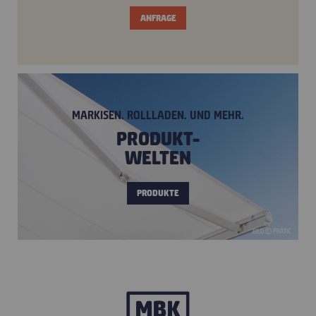
ANFRAGE
MARKISEN. ROLLLADEN. UND MEHR.
PRODUKT-
WELTEN
PRODUKTE
BILD © PRATIC