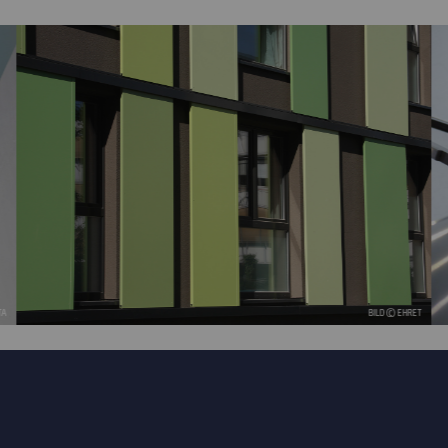
TA
BILD © EHRET