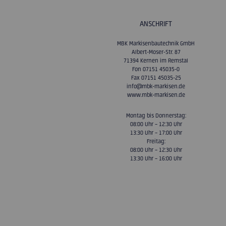
ANSCHRIFT
MBK Markisenbautechnik GmbH
Albert-Moser-Str. 87
71394 Kernen im Remstal
Fon 07151 45035-0
Fax 07151 45035-25
info@mbk-markisen.de
www.mbk-markisen.de
Montag bis Donnerstag:
08:00 Uhr – 12:30 Uhr
13:30 Uhr – 17:00 Uhr
Freitag:
08:00 Uhr – 12:30 Uhr
13:30 Uhr – 16:00 Uhr