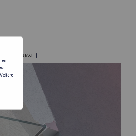
RIERE
|
KONTAKT
|
lfen
 wir
Weitere