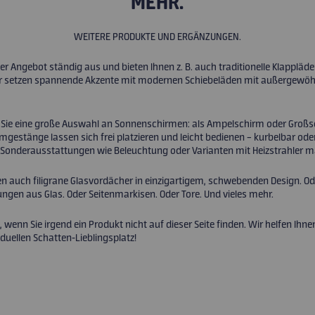
MEHR.
WEITERE PRODUKTE UND ERGÄNZUNGEN.
r Angebot ständig aus und bieten Ihnen z. B. auch traditionelle Klappläde
r setzen spannende Akzente mit modernen Schiebeläden mit außergewöh
 Sie eine große Auswahl an Sonnenschirmen: als Ampelschirm oder Großs
mgestänge lassen sich frei platzieren und leicht bedienen – kurbelbar oder
h Sonderausstattungen wie Beleuchtung oder Varianten mit Heizstrahler m
en auch filigrane Glasvordächer in einzigartigem, schwebenden Design. Od
ngen aus Glas. Oder Seitenmarkisen. Oder Tore. Und vieles mehr.
 wenn Sie irgend ein Produkt nicht auf dieser Seite finden. Wir helfen Ihne
iduellen Schatten-Lieblingsplatz!