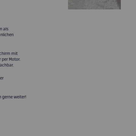
n als
nlichen
chirm mit
 per Motor.
achbar.
er
n gerne weiter!