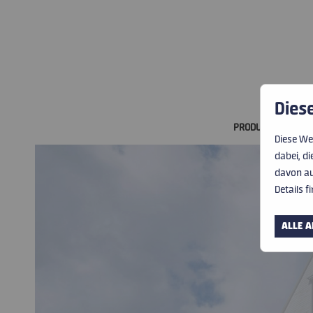
Dies
PRODUKTE
|
LEI
Diese We
dabei, d
davon au
Details f
ALLE A