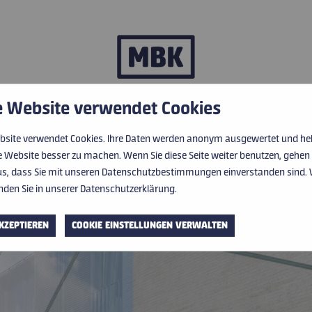
e Website verwendet Cookies
STUNGEN
|
ÜBER UNS
|
IMPRESSIONEN
|
AKTUELLES
|
RABATT
|
KAR
bsite verwendet Cookies. Ihre Daten werden anonym ausgewertet und he
PRODUKTE
ie Website besser zu machen. Wenn Sie diese Seite weiter benutzen, gehen
s, dass Sie mit unseren Datenschutzbestimmungen einverstanden sind. 
LEISTUNGEN
inden Sie in unserer Datenschutzerklärung.
ÜBER UNS
KZEPTIEREN
COOKIE EINSTELLUNGEN VERWALTEN
IMPRESSIONEN
HERSTELLER UND PARTNER