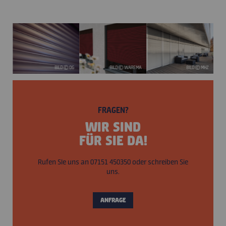
ELUX
BILD © DG
BILD © WAREMA
BILD © MHZ
FRAGEN?
WIR SIND
FÜR SIE DA!
Rufen SIe uns an 07151 450350 oder schreiben Sie
uns.
ANFRAGE