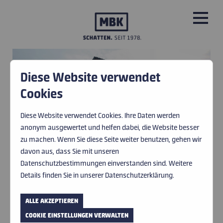
Diese Website verwendet
PRODUKTE
Cookies
ROLLLADEN
ROLLLADEN
ROLLLADEN
LEISTUNGEN
Diese Website verwendet Cookies. Ihre Daten werden
anonym ausgewertet und helfen dabei, die Website besser
ÜBER UNS
zu machen. Wenn Sie diese Seite weiter benutzen, gehen wir
davon aus, dass Sie mit unseren
BILD © WAREMA
BILD © WAREMA
IMPRESSIONEN
Datenschutzbestimmungen einverstanden sind. Weitere
Details finden Sie in unserer Datenschutzerklärung.
WEIT VERBREITET
HERSTELLER UND PARTNER
UND STABIL.
ALLE AKZEPTIEREN
AKTUELLES
COOKIE EINSTELLUNGEN VERWALTEN
DER ROLLLADEN IST EIN MULTITALENT