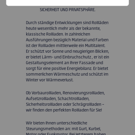
IM BEREICH SONNENSCHUTZ, SICHTSCHUTZ,
SICHERHEIT UND PRIVATSPHÄRE.
RABATTE
Durch ständige Entwicklungen sind Rollläden
KARRIERE
heute wesentlich mehr als der bekannte,
klassische Rollladen. In zahlreichen
Ausführungen bezüglich Material und Farben
KONTAKT
ist der Rollladen mittlerweile ein Multitalent.
Er schützt vor Sonne und neugierigen Blicken,
er bietet Lärm- und Einbruchschutz , er ist ein
Gestaltungselement an Ihrer Fassade und
sorgt für eine positive Energiebilanz. Er bietet
sommerlichen Wärmeschutz und schützt im
Winter vor Wärmeverlust.
Ob Vorbaurollladen, Renovierungsrollladen,
Aufsetzrollladen, Schachtrollladen,
Sicherheitsrollladen oder Schrägrollladen –
wir finden den perfekten Rollladen für Sie!
Wir bieten Ihnen unterschiedliche
Steurungsmethoden an: mit Gurt, Kurbel,
Motor oder Funkmotor. Bei letzterem haben